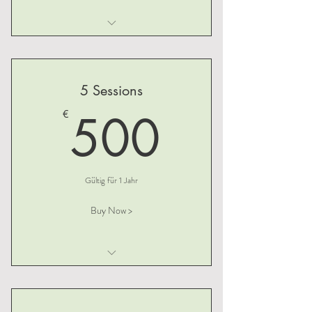
I am a benefit
I am a benefit
5 Sessions
I am a benefit
500€
500
€
Gültig für 1 Jahr
Buy Now >
I am a benefit
I am a benefit